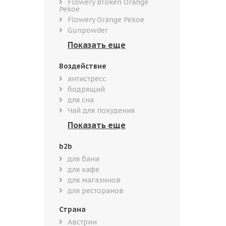
Flowery Broken Orange
Pekoe
Flowery Orange Pekoe
Gunpowder
Воздействие
антистресс
бодрящий
для сна
Чай для похудения
b2b
для бани
для кафе
для магазинов
для ресторанов
Страна
Австрии