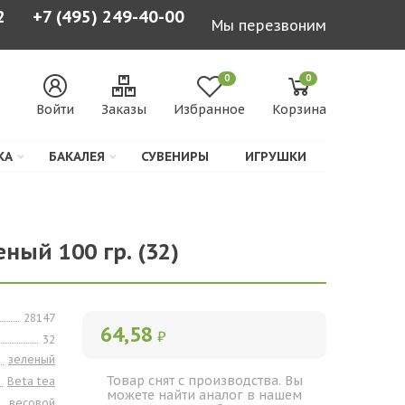
2
+7 (495) 249-40-00
Мы перезвоним
0
0
Войти
Заказы
Избранное
Корзина
КА
БАКАЛЕЯ
СУВЕНИРЫ
ИГРУШКИ
еный 100 гр. (32)
28147
64,58
₽
32
зеленый
Товар снят с производства. Вы
Beta tea
можете найти аналог в нашем
весовой