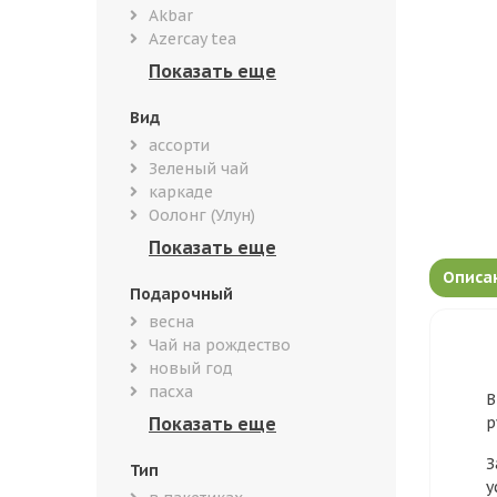
Akbar
Azercay tea
Вид
ассорти
Зеленый чай
каркаде
Оолонг (Улун)
Описа
Подарочный
весна
Чай на рождество
новый год
пасха
В
р
З
Тип
у