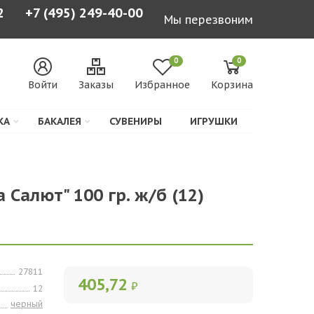
2
+7 (495) 249-40-00
Мы перезвоним
0
0
Войти
Заказы
Избранное
Корзина
КА
БАКАЛЕЯ
СУВЕНИРЫ
ИГРУШКИ
 Салют" 100 гр. ж/б (12)
27811
405,72
₽
12
черный