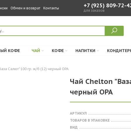
+7 (925) 809-72-4
нсии
Обмен и возврат
Контакты
для заказов
ЫЙ КОФЕ
ЧАЙ
КОФЕ
НАПИТКИ
КОНДИТЕР
Ваза Салют" 100 гр. ж/б (12) черный ОРА
Чай Chelton "Ваза
черный ОРА
АРТИКУЛ
ТОВАРОВ В УПАКОВКЕ
ВИД