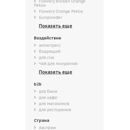
Flowery Broken Orange
Pekoe
Flowery Orange Pekoe
Gunpowder
Воздействие
антистресс
бодрящий
для сна
Чай для похудения
b2b
для бани
для кафе
для магазинов
для ресторанов
Страна
Австрии