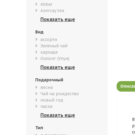
Akbar
Azercay tea
Вид
ассорти
Зеленый чай
каркаде
Оолонг (Улун)
Подарочный
Описа
весна
Чай на рождество
новый год
пасха
В
р
Тип
с