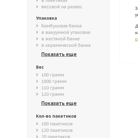
в пакетиках
весовой на развес
З
у
Упаковка
бамбуковая банка
Д
в вакуумной упаковке
к
в жестяной банке
о
в керамической банке
Вес
100 грамм
1000 грамм
110 грамм
120 грамм
Кол-во пакетиков
100 пакетиков
120 пакетиков
20 пакетиков