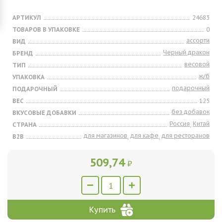
АРТИКУЛ
24683
ТОВАРОВ В УПАКОВКЕ
0
ассорти
ВИД
Черный дракон
БРЕНД
весовой
ТИП
ж/б
УПАКОВКА
подарочный
ПОДАРОЧНЫЙ
ВЕС
125
без добавок
ВКУСОВЫЕ ДОБАВКИ
Россия
Китай
СТРАНА
,
для магазинов
для кафе
для ресторанов
B2B
,
,
509,74
₽
Купить