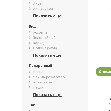
Akbar
Azercay tea
Вид
ассорти
Зеленый чай
каркаде
Оолонг (Улун)
Подарочный
Описа
весна
Чай на рождество
новый год
пасха
В
м
Тип
с