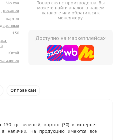
Товар снят с производства. Вы
Чю хуа
можете найти аналог в нашем
весовой
каталоге или обратиться к
менеджеру.
картон
одарочный
150
Доступно на маркетплейсах
джи
,
ый
Китай
 магазинов
Оптовикам
150 гр. зеленый, картон (30) в интернет
р в наличии. На продукцию имеются все