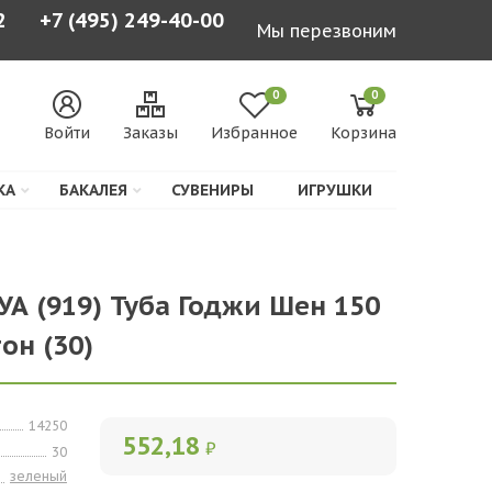
2
+7 (495) 249-40-00
Мы перезвоним
0
0
Войти
Заказы
Избранное
Корзина
КА
БАКАЛЕЯ
СУВЕНИРЫ
ИГРУШКИ
УА (919) Туба Годжи Шен 150
он (30)
14250
552,18
₽
30
зеленый