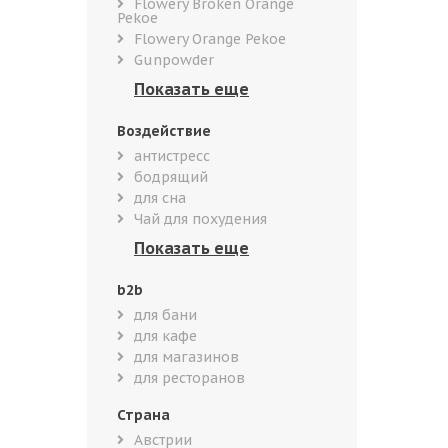
Flowery Broken Orange
Pekoe
Flowery Orange Pekoe
Gunpowder
Воздействие
антистресс
бодрящий
для сна
Чай для похудения
b2b
для бани
для кафе
для магазинов
для ресторанов
Страна
Австрии