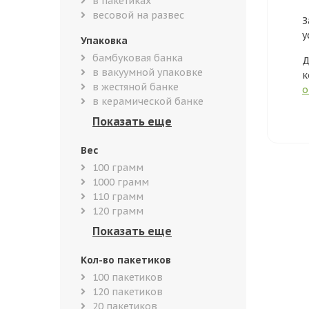
в пакетиках
весовой на развес
З
у
Упаковка
бамбуковая банка
Д
в вакуумной упаковке
к
в жестяной банке
о
в керамической банке
Вес
100 грамм
1000 грамм
110 грамм
120 грамм
Кол-во пакетиков
100 пакетиков
120 пакетиков
20 пакетиков