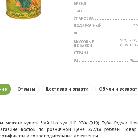
БРЕНД
ТИП
УПАКОВКА
п
ПОДАРОЧНЫЙ
ВЕС
ягоды го
ВКУСОВЫЕ
фруктов
ДОБАВКИ
СТРАНА
для
B2B
ние
Отзывы
Доставка и оплата
Обмен и возврат
ы можете купить Чай Чю хуа ЧЮ ХУА (919) Туба Годжи Шен 
агазине Восток по розничной цене 552,18 рублей. Това
ертификаты и сопроводительные документы.