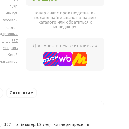
пуэр
Товар снят с производства. Вы
Чю хуа
можете найти аналог в нашем
весовой
каталоге или обратиться к
менеджеру.
картон
одарочный
357
Доступно на маркетплейсах
миндаль
Китай
 магазинов
Оптовикам
357 гр. (выдер.15 лет) кит.черн.пресв. в