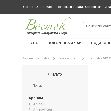
Главная
О Нас
Блог
Доставка и оплата
Оптовикам
Вака
ВЕСНА
ПОДАРОЧНЫЙ ЧАЙ
ПОДАРОЧН
Магазин
Чай
Чю хуа
пуэр
Чай ЧЮ ХУ
Фильтр
Бренды
Abigail
Ahmad tea