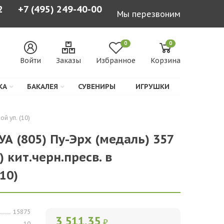
2
+7 (495) 249-40-00
Мы перезвоним
0
0
Войти
Заказы
Избранное
Корзина
КА
БАКАЛЕЯ
СУВЕНИРЫ
ИГРУШКИ
й уп. (10)
А (805) Пу-Эрх (медаль) 357
) кит.черн.пресв. в
10)
15875
3 511,35
₽
10