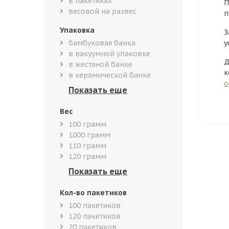
в пакетиках
П
весовой на развес
п
Упаковка
З
бамбуковая банка
у
в вакуумной упаковке
Д
в жестяной банке
к
в керамической банке
о
Вес
100 грамм
1000 грамм
110 грамм
120 грамм
Кол-во пакетиков
100 пакетиков
120 пакетиков
20 пакетиков