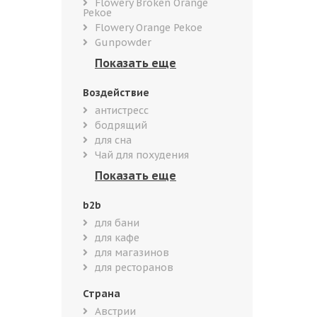
Flowery Broken Orange
Pekoe
Flowery Orange Pekoe
Gunpowder
Воздействие
антистресс
бодрящий
для сна
Чай для похудения
b2b
для бани
для кафе
для магазинов
для ресторанов
Страна
Австрии