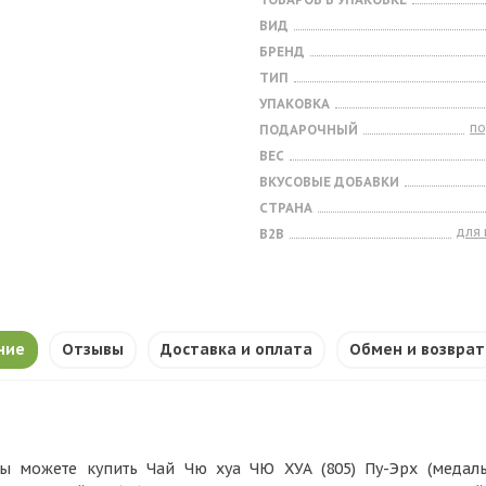
ВИД
БРЕНД
ТИП
УПАКОВКА
п
ПОДАРОЧНЫЙ
ВЕС
ВКУСОВЫЕ ДОБАВКИ
СТРАНА
для
B2B
ние
Отзывы
Доставка и оплата
Обмен и возврат
ы можете купить Чай Чю хуа ЧЮ ХУА (805) Пу-Эрх (медаль) 