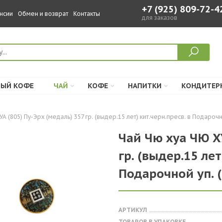
+7 (925) 809-72-4
нсии
Обмен и возврат
Контакты
для заказов
ЫЙ КОФЕ
ЧАЙ
КОФЕ
НАПИТКИ
КОНДИТЕР
А (805) Пу-Эрх (медаль) 357 гр. (выдер.15 лет) кит.черн.пресв. в Подарочно
Чай Чю хуа ЧЮ ХУ
гр. (выдер.15 лет
Подарочной уп. (
АРТИКУЛ
ТОВАРОВ В УПАКОВКЕ