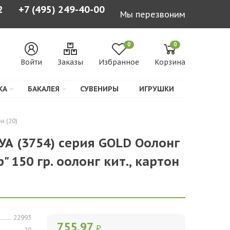
2
+7 (495) 249-40-00
Мы перезвоним
0
0
Войти
Заказы
Избранное
Корзина
КА
БАКАЛЕЯ
СУВЕНИРЫ
ИГРУШКИ
н (20)
УА (3754) серия GOLD Оолонг
 150 гр. оолонг кит., картон
22993
755,97
₽
20