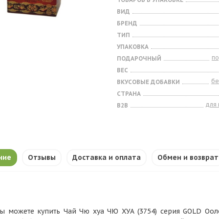
ВИД
БРЕНД
ТИП
УПАКОВКА
п
ПОДАРОЧНЫЙ
ВЕС
бе
ВКУСОВЫЕ ДОБАВКИ
СТРАНА
для
B2B
ние
Отзывы
Доставка и оплата
Обмен и возврат
ы можете купить Чай Чю хуа ЧЮ ХУА (3754) серия GOLD Ооло