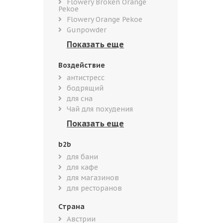
Flowery Broken Orange
Pekoe
Flowery Orange Pekoe
Gunpowder
Воздействие
антистресс
бодрящий
для сна
Чай для похудения
b2b
для бани
для кафе
для магазинов
для ресторанов
Страна
Австрии