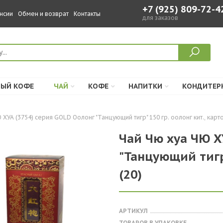
+7 (925) 809-72-4
нсии
Обмен и возврат
Контакты
для заказов
ЫЙ КОФЕ
ЧАЙ
КОФЕ
НАПИТКИ
КОНДИТЕР
 ХУА (3754) серия GOLD Оолонг "Танцующий тигр" 150 гр. оолонг кит., карто
Чай Чю хуа ЧЮ Х
"Танцующий тигр"
(20)
АРТИКУЛ
ТОВАРОВ В УПАКОВКЕ