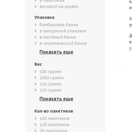
в пакетиках
к
весовой на развес
и
Упаковка
З
бамбуковая банка
у
в вакуумной упаковке
Д
в жестяной банке
к
в керамической банке
о
Вес
100 грамм
1000 грамм
110 грамм
120 грамм
Кол-во пакетиков
100 пакетиков
120 пакетиков
20 пакетиков