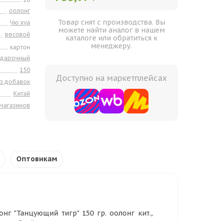
оолонг
Товар снят с производства. Вы
Чю хуа
можете найти аналог в нашем
весовой
каталоге или обратиться к
менеджеру.
картон
одарочный
150
Доступно на маркетплейсах
з добавок
Китай
 магазинов
Оптовикам
нг "Танцующий тигр" 150 гр. оолонг кит.,