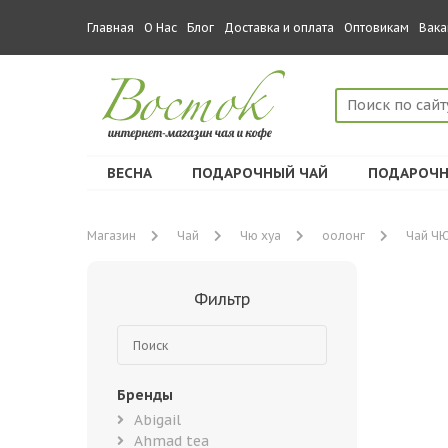
Главная
О Нас
Блог
Доставка и оплата
Оптовикам
Вака
ВЕСНА
ПОДАРОЧНЫЙ ЧАЙ
ПОДАРОЧН
Магазин
Чай
Чю хуа
оолонг
Чай ЧЮ
Фильтр
Бренды
Abigail
Ahmad tea