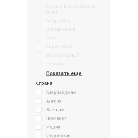
Flowery Broken Orange
Pekoe
Gunpowder
Orange Pekoe
Pekoe
Super Pekoe
высокогорный
горный
Страна
Азербайджан
Англия
Вьетнам
Германия
Индия
Индонезия