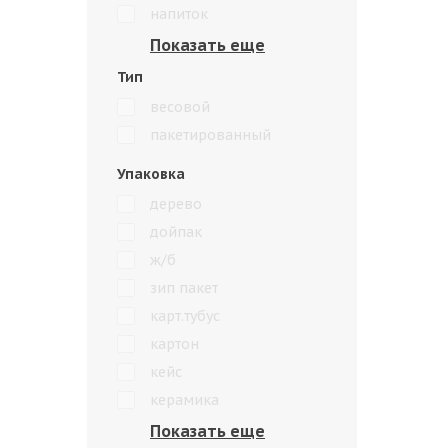
напиток
Тип
весовой
пакетированный
Упаковка
дерево
дойпак
ж/б
зип пакет
карт.тубус
картон
кейс
керамика