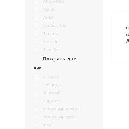
Ahmad tea
Akbar
Arden
Azercay tea
Ч
Basilur
с
Д
Battler
Bernley
Вид
ассорти
гибискус
зеленый
каркаде
молочный оолонг
молочный улун
мята