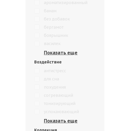
ароматизированный
банан
без добавок
бергамот
боярышник
василек
Воздействие
антистресс
для сна
похудения
согревающий
тонизирующий
успокаювающий
Коллекция