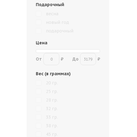
Подарочный
весна
новый год
подарочный
Цена
От
₽
До
₽
Вес
(в граммах)
20 гр.
25 гр.
28 гр.
32 гр.
33 гр.
38 гр.
45 гр.