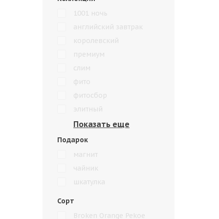
1001 ночь
английский завтрак
королевский
премиум
слим
фито
фитосбор
элитный
Подарок
магнит
чайник
шкатулка
Сорт
Broken Orange Pekoe