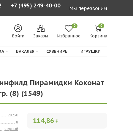
2
+7 (495) 249-40-00
Мы перезвоним
0
0
Войти
Заказы
Избранное
Корзина
КА
БАКАЛЕЯ
СУВЕНИРЫ
ИГРУШКИ
Гринфилд Пирамидки Коконат
гр. (8) (1549)
28230
114,86
₽
8
черный