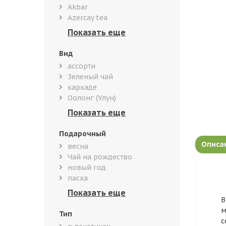
Akbar
Azercay tea
Вид
ассорти
Зеленый чай
каркаде
Оолонг (Улун)
Подарочный
Описа
весна
Чай на рождество
новый год
пасха
В
м
Тип
с