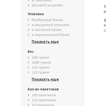
в пакетиках
весовой на развес
З
у
Упаковка
бамбуковая банка
Д
в вакуумной упаковке
к
в жестяной банке
о
в керамической банке
Вес
100 грамм
1000 грамм
110 грамм
120 грамм
Кол-во пакетиков
100 пакетиков
120 пакетиков
20 пакетиков