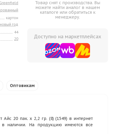
Товар снят с производства. Вы
Greenfield
можете найти аналог в нашем
ированный
каталоге или обратиться к
менеджеру.
картон
новый год
44
Доступно на маркетплейсах
20
Оптовикам
йс 20 пак. х 2,2 гр. (8) (1549) в интернет
р в наличии. На продукцию имеются все