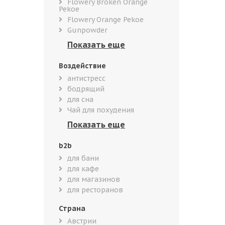
Flowery Broken Orange
Pekoe
Flowery Orange Pekoe
Gunpowder
Воздействие
антистресс
бодрящий
для сна
Чай для похудения
b2b
для бани
для кафе
для магазинов
для ресторанов
Страна
Австрии