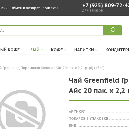
+7 (925) 809-72-4
нсии
Обмен и возврат
Контакты
для заказов
ЫЙ КОФЕ
ЧАЙ
КОФЕ
НАПИТКИ
КОНДИТЕР
й Гринфилд Пирамидки Коконат Айс 20 пак. х 2,2 гр. (8) (1549)
Чай Greenfield 
Айс 20 пак. х 2,2 
АРТИКУЛ
ТОВАРОВ В УПАКОВКЕ
ВИД