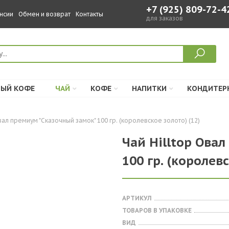
+7 (925) 809-72-4
нсии
Обмен и возврат
Контакты
для заказов
ЫЙ КОФЕ
ЧАЙ
КОФЕ
НАПИТКИ
КОНДИТЕР
ал премиум "Сказочный замок" 100 гр. (королевское золото) (12)
Чай Hilltop Ова
100 гр. (королевс
АРТИКУЛ
ТОВАРОВ В УПАКОВКЕ
ВИД