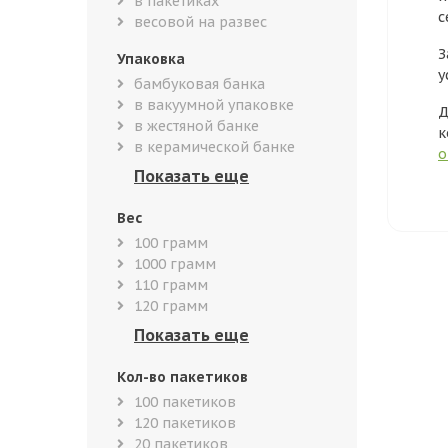
в пакетиках
с
весовой на развес
З
Упаковка
у
бамбуковая банка
в вакуумной упаковке
Д
в жестяной банке
к
в керамической банке
о
Вес
100 грамм
1000 грамм
110 грамм
120 грамм
Кол-во пакетиков
100 пакетиков
120 пакетиков
20 пакетиков