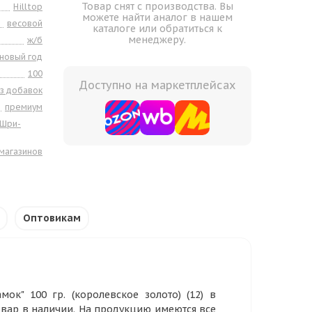
Товар снят с производства. Вы
Hilltop
можете найти аналог в нашем
весовой
каталоге или обратиться к
менеджеру.
ж/б
новый год
100
Доступно на маркетплейсах
з добавок
премиум
Шри-
 магазинов
Оптовикам
ок" 100 гр. (королевское золото) (12) в
овар в наличии. На продукцию имеются все