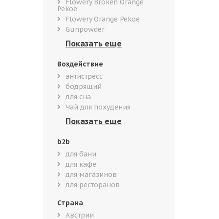
Flowery Broken Orange
Pekoe
Flowery Orange Pekoe
Gunpowder
Воздействие
антистресс
бодрящий
для сна
Чай для похудения
b2b
для бани
для кафе
для магазинов
для ресторанов
Страна
Австрии