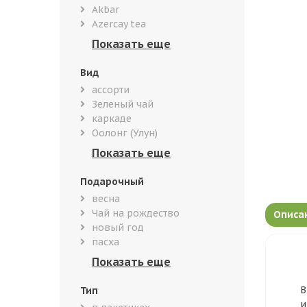
Akbar
Azercay tea
Вид
ассорти
Зеленый чай
каркаде
Оолонг (Улун)
Подарочный
весна
Чай на рождество
Описа
новый год
пасха
В
Тип
и