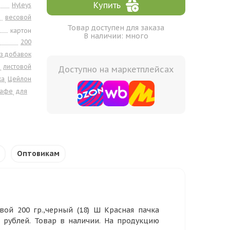
Купить
Hyleys
весовой
Товар доступен для заказа
картон
В наличии: много
200
з добавок
листовой
,
Доступно на маркетплейсах
ка
Цейлон
,
кафе
для
,
Оптовикам
ой 200 гр.,черный (18) Ш Красная пачка
5 рублей. Товар в наличии. На продукцию