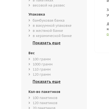
в пакетиках
и
весовой на развес
З
Упаковка
у
бамбуковая банка
Д
в вакуумной упаковке
к
в жестяной банке
о
в керамической банке
Вес
100 грамм
1000 грамм
110 грамм
120 грамм
Кол-во пакетиков
100 пакетиков
120 пакетиков
20 пакетиков