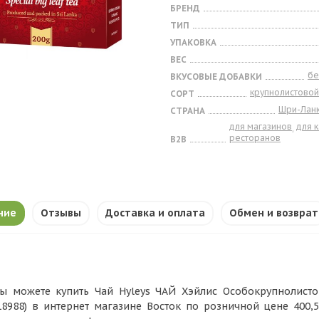
БРЕНД
ТИП
УПАКОВКА
ВЕС
бе
ВКУСОВЫЕ ДОБАВКИ
крупнолистовой
СОРТ
Шри-Лан
СТРАНА
для магазинов
для 
,
ресторанов
B2B
ние
Отзывы
Доставка и оплата
Обмен и возврат
ы можете купить Чай Hyleys ЧАЙ Хэйлис Особокрупнолистов
18988) в интернет магазине Восток по розничной цене 400,