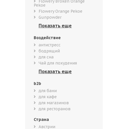
Flowery Broken Orange
Pekoe
Flowery Orange Pekoe
Gunpowder
Воздействие
антистресс
бодрящий
для сна
Чай для похудения
b2b
для бани
для кафе
для магазинов
для ресторанов
Страна
Австрии