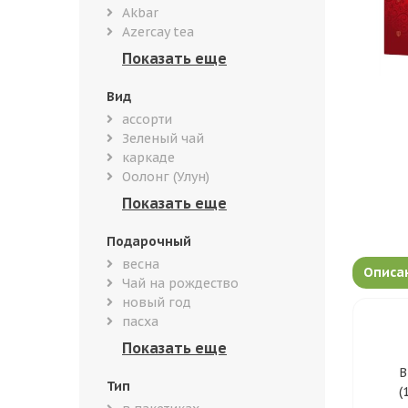
Akbar
Azercay tea
Вид
ассорти
Зеленый чай
каркаде
Оолонг (Улун)
Подарочный
весна
Описа
Чай на рождество
новый год
пасха
В
Тип
(