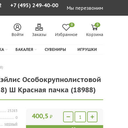
2
+7 (495) 249-40-00
Мы перезвоним
0
0
Войти
Заказы
Избранное
Корзина
КА
БАКАЛЕЯ
СУВЕНИРЫ
ИГРУШКИ
8)
Хэйлис Особокрупнолистовой
18) Ш Красная пачка (18988)
23283
400,5
₽
0
черный