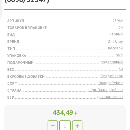
АРТИКУЛ
23964
ТОВАРОВ В УПАКОВКЕ
24
черный
ВИД
БРЕНД
Get&joy
весовой
ТИП
ж/б
УПАКОВКА
подарочный
ПОДАРОЧНЫЙ
50
ВЕС
без добавок
ВКУСОВЫЕ ДОБАВКИ
Orange Pekoe
СОРТ
Шри-Ланка
Цейлон
СТРАНА
,
для магазинов
B2B
434,49
₽