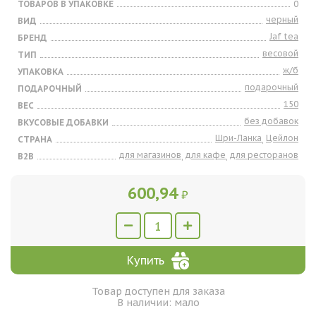
ТОВАРОВ В УПАКОВКЕ
0
черный
ВИД
Jaf tea
БРЕНД
весовой
ТИП
ж/б
УПАКОВКА
подарочный
ПОДАРОЧНЫЙ
150
ВЕС
без добавок
ВКУСОВЫЕ ДОБАВКИ
Шри-Ланка
Цейлон
СТРАНА
,
для магазинов
для кафе
для ресторанов
B2B
,
,
600,94
₽
Купить
Товар доступен для заказа
В наличии: мало