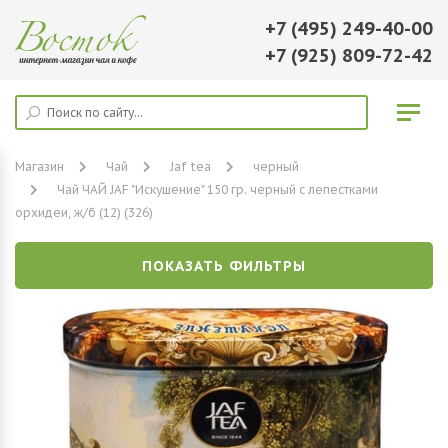
+7 (495) 249-40-00
+7 (925) 809-72-42
Магазин
Чай
Jaf tea
черный
Чай ЧАЙ JAF "Искушение" 150 гр. черный с лепестками
орхидеи, ж/б (12) (326)
ПОКАЗАТЬ ФИЛЬТРЫ