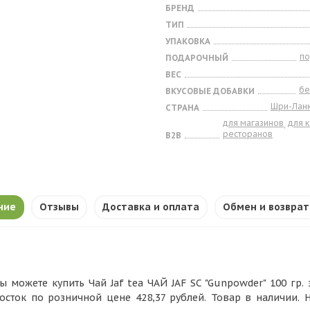
БРЕНД
ТИП
УПАКОВКА
п
ПОДАРОЧНЫЙ
ВЕС
бе
ВКУСОВЫЕ ДОБАВКИ
Шри-Лан
СТРАНА
для магазинов
для 
,
ресторанов
B2B
ние
Отзывы
Доставка и оплата
Обмен и возврат
ы можете купить Чай Jaf tea ЧАЙ JAF SC "Gunpowder" 100 гр. 
осток по розничной цене 428,37 рублей. Товар в наличии.