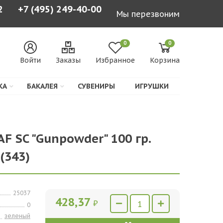
2
+7 (495) 249-40-00
Мы перезвоним
0
0
Войти
Заказы
Избранное
Корзина
КА
БАКАЛЕЯ
СУВЕНИРЫ
ИГРУШКИ
AF SC "Gunpowder" 100 гр.
(343)
25037
428,37
₽
0
зеленый