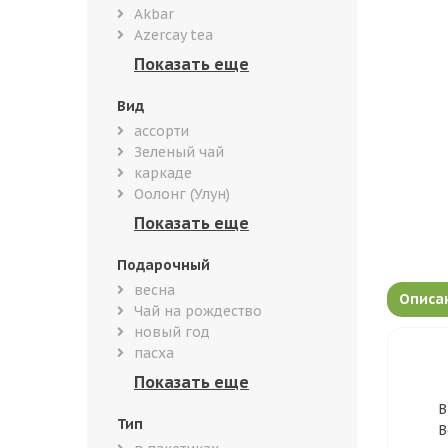
Akbar
Azercay tea
Вид
ассорти
Зеленый чай
каркаде
Оолонг (Улун)
Подарочный
весна
Описа
Чай на рождество
новый год
пасха
В
Тип
В