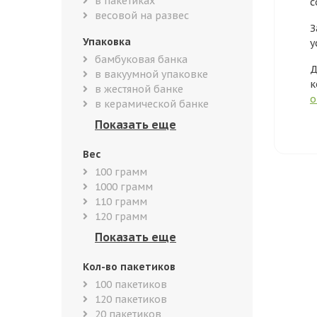
в пакетиках
с
весовой на развес
З
Упаковка
у
бамбуковая банка
Д
в вакуумной упаковке
к
в жестяной банке
о
в керамической банке
Вес
100 грамм
1000 грамм
110 грамм
120 грамм
Кол-во пакетиков
100 пакетиков
120 пакетиков
20 пакетиков