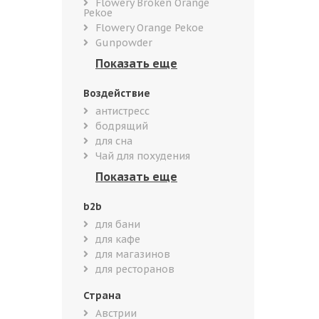
Flowery Broken Orange
Pekoe
Flowery Orange Pekoe
Gunpowder
Воздействие
антистресс
бодрящий
для сна
Чай для похудения
b2b
для бани
для кафе
для магазинов
для ресторанов
Страна
Австрии