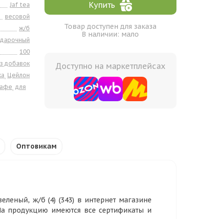
Купить
Jaf tea
весовой
Товар доступен для заказа
ж/б
В наличии: мало
одарочный
100
з добавок
Доступно на маркетплейсах
ка
Цейлон
,
кафе
для
,
Оптовикам
зеленый, ж/б (4) (343) в интернет магазине
 На продукцию имеются все сертификаты и