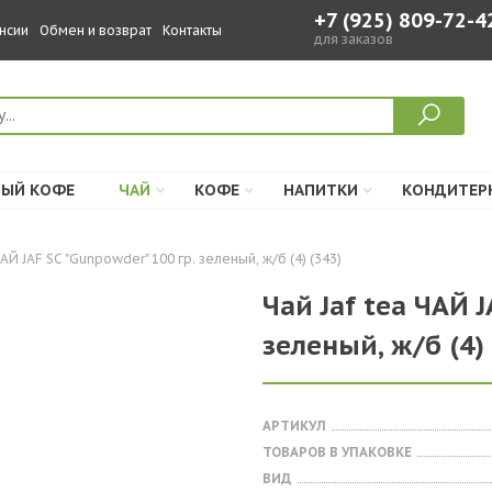
+7 (925) 809-72-4
нсии
Обмен и возврат
Контакты
для заказов
ЫЙ КОФЕ
ЧАЙ
КОФЕ
НАПИТКИ
КОНДИТЕР
АЙ JAF SC "Gunpowder" 100 гр. зеленый, ж/б (4) (343)
Чай Jaf tea ЧАЙ J
зеленый, ж/б (4) 
АРТИКУЛ
ТОВАРОВ В УПАКОВКЕ
ВИД