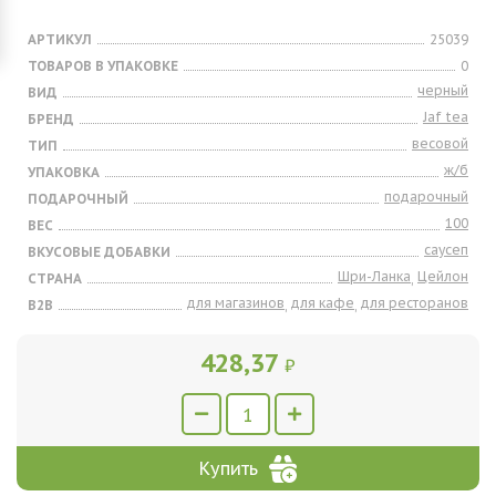
АРТИКУЛ
25039
ТОВАРОВ В УПАКОВКЕ
0
черный
ВИД
Jaf tea
БРЕНД
весовой
ТИП
ж/б
УПАКОВКА
подарочный
ПОДАРОЧНЫЙ
100
ВЕС
саусеп
ВКУСОВЫЕ ДОБАВКИ
Шри-Ланка
Цейлон
СТРАНА
,
для магазинов
для кафе
для ресторанов
B2B
,
,
428,37
₽
Купить