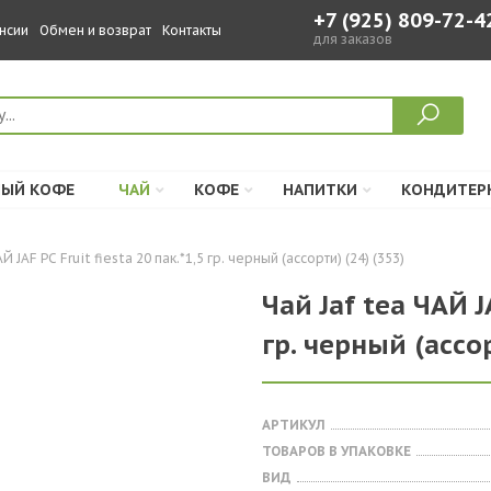
+7 (925) 809-72-4
нсии
Обмен и возврат
Контакты
для заказов
ЫЙ КОФЕ
ЧАЙ
КОФЕ
НАПИТКИ
КОНДИТЕР
Й JAF РС Fruit fiesta 20 пак.*1,5 гр. черный (ассорти) (24) (353)
Чай Jaf tea ЧАЙ JA
гр. черный (ассор
АРТИКУЛ
ТОВАРОВ В УПАКОВКЕ
ВИД