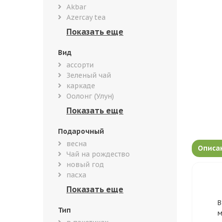
Akbar
Azercay tea
Вид
ассорти
Зеленый чай
каркаде
Оолонг (Улун)
Подарочный
весна
Описа
Чай на рождество
новый год
пасха
В
Тип
м