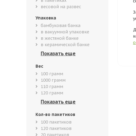
в пакетиках
с
весовой на развес
З
Упаковка
у
бамбуковая банка
Д
в вакуумной упаковке
к
в жестяной банке
о
в керамической банке
Вес
100 грамм
1000 грамм
110 грамм
120 грамм
Кол-во пакетиков
100 пакетиков
120 пакетиков
20 пакетиков