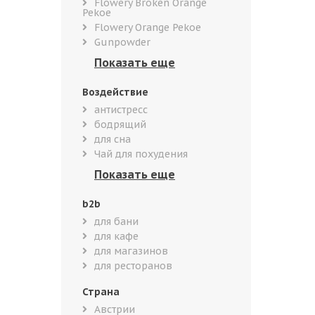
Flowery Broken Orange
Pekoe
Flowery Orange Pekoe
Gunpowder
Воздействие
антистресс
бодрящий
для сна
Чай для похудения
b2b
для бани
для кафе
для магазинов
для ресторанов
Страна
Австрии