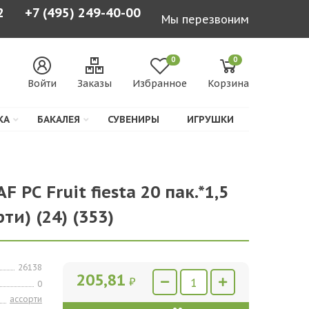
2
+7 (495) 249-40-00
Мы перезвоним
0
0
Войти
Заказы
Избранное
Корзина
КА
БАКАЛЕЯ
СУВЕНИРЫ
ИГРУШКИ
F РС Fruit fiesta 20 пак.*1,5
ти) (24) (353)
26138
205,81
₽
0
ассорти