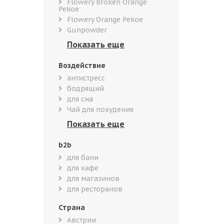
Flowery Broken Orange
Pekoe
Flowery Orange Pekoe
Gunpowder
Воздействие
антистресс
бодрящий
для сна
Чай для похудения
b2b
для бани
для кафе
для магазинов
для ресторанов
Страна
Австрии