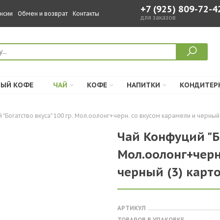
+7 (925) 809-72-4
нсии
Обмен и возврат
Контакты
для заказов
ЫЙ КОФЕ
ЧАЙ
КОФЕ
НАПИТКИ
КОНДИТЕР
й "Богатство вкуса" 100 гр. Мол.оолонг+черн. со вкусом карамели и черный 
Чай Конфуций "Бо
Мол.оолонг+черн
черный (3) карт
АРТИКУЛ
ТОВАРОВ В УПАКОВКЕ