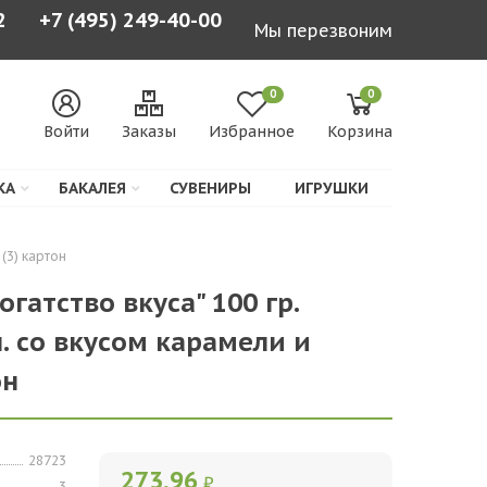
2
+7 (495) 249-40-00
Мы перезвоним
0
0
Войти
Заказы
Избранное
Корзина
КА
БАКАЛЕЯ
СУВЕНИРЫ
ИГРУШКИ
(3) картон
гатство вкуса" 100 гр.
. со вкусом карамели и
он
28723
273,96
₽
3