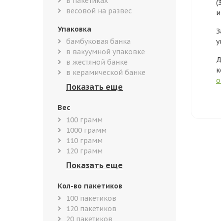
в пакетиках
(
весовой на развес
и
Упаковка
З
бамбуковая банка
у
в вакуумной упаковке
Д
в жестяной банке
к
в керамической банке
о
Вес
100 грамм
1000 грамм
110 грамм
120 грамм
Кол-во пакетиков
100 пакетиков
120 пакетиков
20 пакетиков