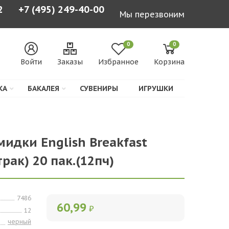
2
+7 (495) 249-40-00
Мы перезвоним
0
0
Войти
Заказы
Избранное
Корзина
КА
БАКАЛЕЯ
СУВЕНИРЫ
ИГРУШКИ
мидки English Breakfast
рак) 20 пак.(12пч)
7486
60,99
₽
12
черный