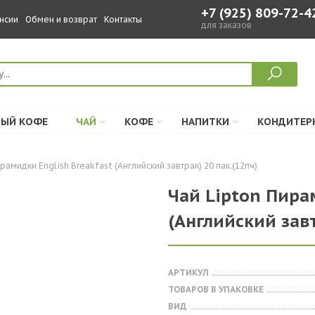
+7 (925) 809-72-4
нсии
Обмен и возврат
Контакты
для заказов
ЫЙ КОФЕ
ЧАЙ
КОФЕ
НАПИТКИ
КОНДИТЕР
рамидки English Breakfast (Английский завтрак) 20 пак.(12пч)
Чай Lipton Пира
(Английский завт
АРТИКУЛ
ТОВАРОВ В УПАКОВКЕ
ВИД