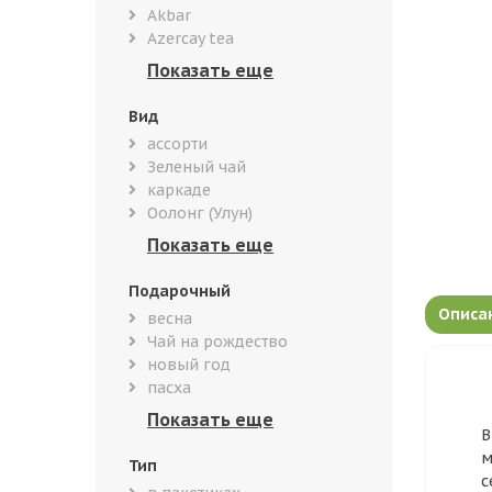
Akbar
Azercay tea
Вид
ассорти
Зеленый чай
каркаде
Оолонг (Улун)
Подарочный
Описа
весна
Чай на рождество
новый год
пасха
В
м
Тип
с