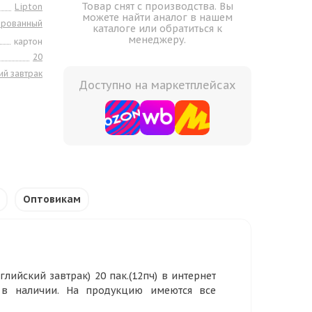
Товар снят с производства. Вы
Lipton
можете найти аналог в нашем
ированный
каталоге или обратиться к
менеджеру.
картон
20
ий завтрак
Доступно на маркетплейсах
Оптовикам
лийский завтрак) 20 пак.(12пч) в интернет
 в наличии. На продукцию имеются все