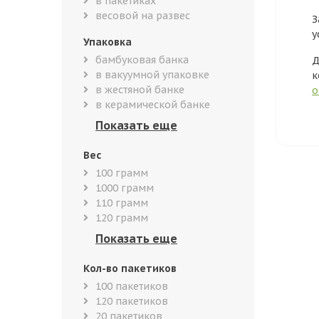
в пакетиках
весовой на развес
З
у
Упаковка
бамбуковая банка
Д
в вакуумной упаковке
к
в жестяной банке
о
в керамической банке
Вес
100 грамм
1000 грамм
110 грамм
120 грамм
Кол-во пакетиков
100 пакетиков
120 пакетиков
20 пакетиков