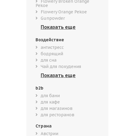
Flowery Broken Orange
Pekoe
Flowery Orange Pekoe
Gunpowder
Воздействие
антистресс
бодрящий
для сна
Чай для похудения
b2b
для бани
для кафе
для магазинов
для ресторанов
Страна
Австрии