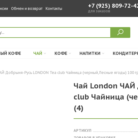
+7 (925) 809-72-4
нсии
Обмен и возврат
Контакты
для заказов
ЫЙ КОФЕ
ЧАЙ
КОФЕ
НАПИТКИ
КОНДИТЕР
АЙ Добрыня-Русь LONDON Tea club Чайница (черный,Лесные ягоды) 100 гр.
Чай London ЧАЙ
club Чайница (ч
(4)
АРТИКУЛ
ТОВАРОВ В УПАКОВКЕ