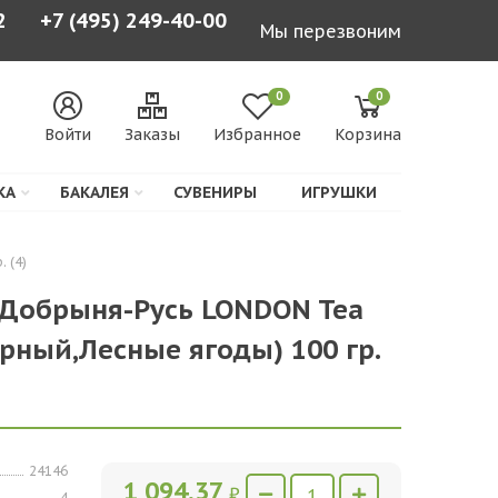
2
+7 (495) 249-40-00
Мы перезвоним
0
0
Войти
Заказы
Избранное
Корзина
КА
БАКАЛЕЯ
СУВЕНИРЫ
ИГРУШКИ
 (4)
 Добрыня-Русь LONDON Tea
ерный,Лесные ягоды) 100 гр.
24146
1 094,37
₽
4