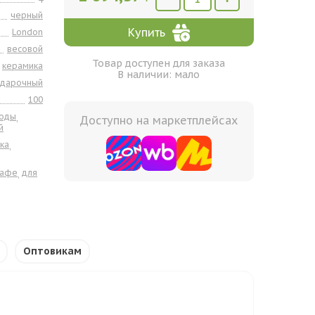
черный
Купить
London
весовой
Товар доступен для заказа
керамика
В наличии: мало
одарочный
100
годы
,
Доступно на маркетплейсах
й
ка
,
кафе
для
,
Оптовикам