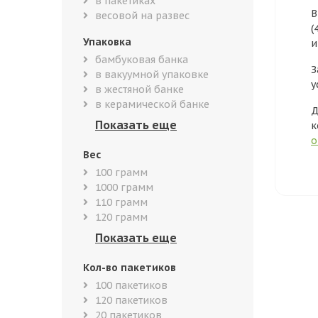
в пакетиках
В
весовой на развес
(
Упаковка
и
бамбуковая банка
З
в вакуумной упаковке
у
в жестяной банке
в керамической банке
Д
к
о
Вес
100 грамм
1000 грамм
110 грамм
120 грамм
Кол-во пакетиков
100 пакетиков
120 пакетиков
20 пакетиков