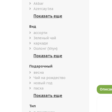
Akbar
Azercay tea
Вид
ассорти
Зеленый чай
каркаде
Оолонг (Улун)
Подарочный
весна
Чай на рождество
новый год
пасха
Описа
Тип