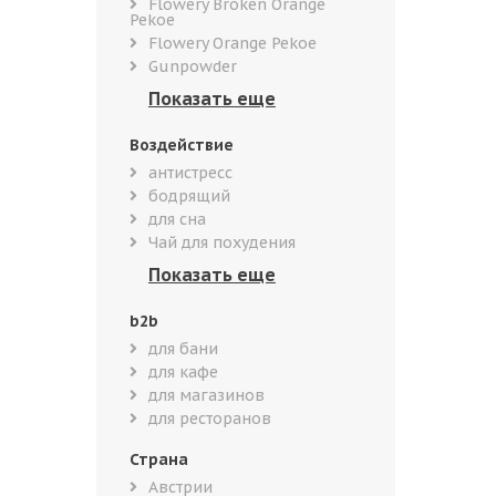
Flowery Broken Orange
Pekoe
Flowery Orange Pekoe
Gunpowder
Воздействие
антистресс
бодрящий
для сна
Чай для похудения
b2b
для бани
для кафе
для магазинов
для ресторанов
Страна
Австрии