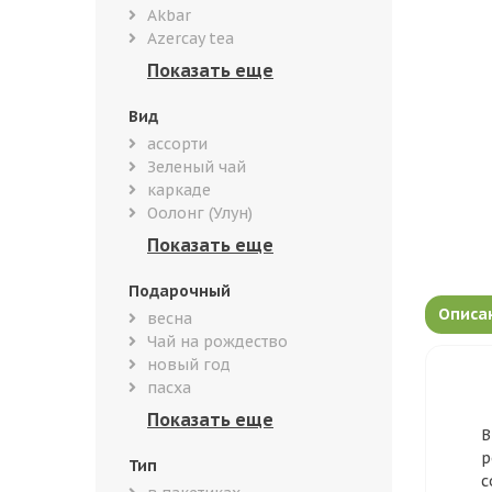
Akbar
Azercay tea
Вид
ассорти
Зеленый чай
каркаде
Оолонг (Улун)
Подарочный
Описа
весна
Чай на рождество
новый год
пасха
В
р
Тип
с