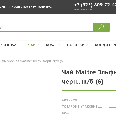
+7 (925) 809-72-4
нсии
Обмен и возврат
Контакты
для заказов
ЫЙ КОФЕ
ЧАЙ
КОФЕ
НАПИТКИ
КОНДИТЕР
фы "Лесная сказка" 100 гр., черн., ж/б (6)
Чай Maitre Эльфы
черн., ж/б (6)
АРТИКУЛ
ТОВАРОВ В УПАКОВКЕ
ВИД