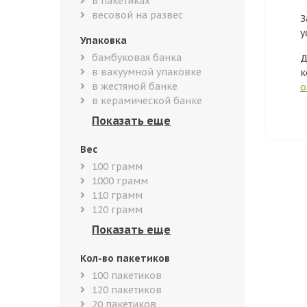
в пакетиках
весовой на развес
З
у
Упаковка
бамбуковая банка
Д
в вакуумной упаковке
к
в жестяной банке
о
в керамической банке
Вес
100 грамм
1000 грамм
110 грамм
120 грамм
Кол-во пакетиков
100 пакетиков
120 пакетиков
20 пакетиков