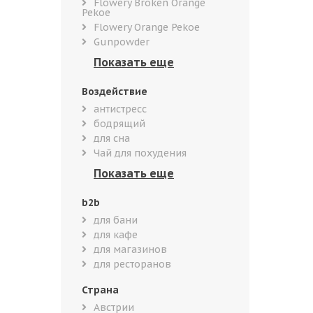
Flowery Broken Orange
Pekoe
Flowery Orange Pekoe
Gunpowder
Воздействие
антистресс
бодрящий
для сна
Чай для похудения
b2b
для бани
для кафе
для магазинов
для ресторанов
Страна
Австрии