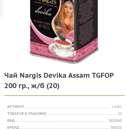
Чай Nargis Devika Assam TGFOP
200 гр., ж/б (20)
АРТИКУЛ
14405
ТОВАРОВ В УПАКОВКЕ
20
черный
ВИД
Nargis
БРЕНД