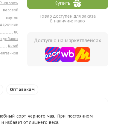
Купить
Plum snow
весовой
Товар доступен для заказа
картон
В наличии: мало
одарочный
80
з добавок
Доступно на маркетплейсах
Китай
 магазинов
Оптовикам
ебный сорт черного чая. При постоянном
и избавит от лишнего веса.