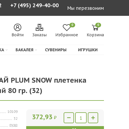
2
+7 (495) 249-40-00
Мы перезвоним
0
0
Войти
Заказы
Избранное
Корзина
КА
БАКАЛЕЯ
СУВЕНИРЫ
ИГРУШКИ
ЧАЙ PLUM SNOW плетенка
 80 гр. (32)
10109
372,93
₽
32
пуэр