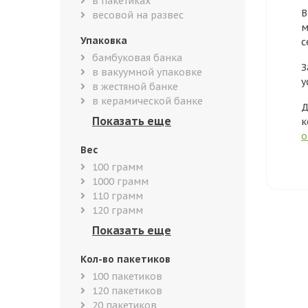
в пакетиках
В
весовой на развес
м
Упаковка
с
бамбуковая банка
З
в вакуумной упаковке
у
в жестяной банке
в керамической банке
Д
к
о
Вес
100 грамм
1000 грамм
110 грамм
120 грамм
Кол-во пакетиков
100 пакетиков
120 пакетиков
20 пакетиков