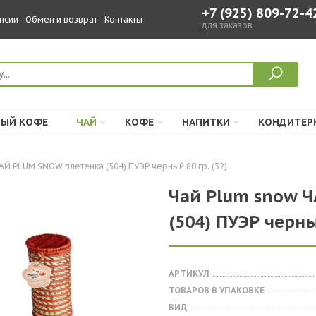
+7 (925) 809-72-4
нсии
Обмен и возврат
Контакты
для заказов
ЫЙ КОФЕ
ЧАЙ
КОФЕ
НАПИТКИ
КОНДИТЕР
АЙ PLUM SNOW плетенка (504) ПУЭР черный 80 гр. (32)
Чай Plum snow 
(504) ПУЭР черный
АРТИКУЛ
ТОВАРОВ В УПАКОВКЕ
ВИД