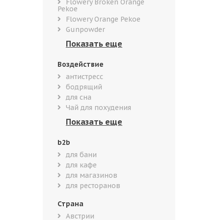
Flowery Broken Orange
Pekoe
Flowery Orange Pekoe
Gunpowder
Воздействие
антистресс
бодрящий
для сна
Чай для похудения
b2b
для бани
для кафе
для магазинов
для ресторанов
Страна
Австрии