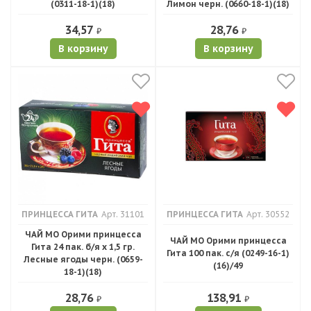
(0311-18-1)(18)
Лимон черн. (0660-18-1)(18)
34,57
28,76
₽
₽
В корзину
В корзину
ПРИНЦЕССА ГИТА
Арт. 31101
ПРИНЦЕССА ГИТА
Арт. 30552
ЧАЙ МО Орими принцесса
ЧАЙ МО Орими принцесса
Гита 24 пак. б/я х 1,5 гр.
Гита 100 пак. с/я (0249-16-1)
Лесные ягоды черн. (0659-
(16)/49
18-1)(18)
28,76
138,91
₽
₽