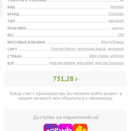
ТОВАРОВ В УПАКОВКЕ
40
черный
ВИД
Qualitea
БРЕНД
весовой
ТИП
УПАКОВКА
картон
250
ВЕС
без добавок
ВКУСОВЫЕ ДОБАВКИ
Orange Pekoe
крупнолистовой
листовой
СОРТ
,
,
Шри-Ланка
Цейлон
СТРАНА
,
для магазинов
для кафе
для ресторанов
B2B
,
,
751,28
₽
Товар снят с производства. Вы можете найти аналог в
нашем каталоге или обратиться к менеджеру.
Доступно на маркетплейсах