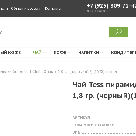
+7 (925) 809-72-4
нсии
Обмен и возврат
Контакты
для заказов
ЫЙ КОФЕ
ЧАЙ
КОФЕ
НАПИТКИ
КОНДИТЕР
мидки Grapefruit Chill 20 пак. х 1,8 гр. (черный)(12) (1528) вывод
Чай Tess пирамидк
1,8 гр. (черный)(
АРТИКУЛ
ТОВАРОВ В УПАКОВКЕ
ВИД