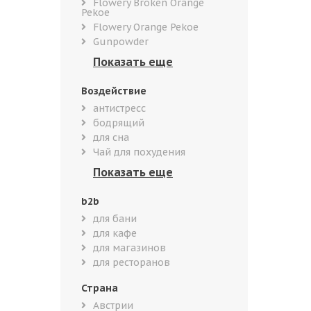
Flowery Broken Orange
Pekoe
Flowery Orange Pekoe
Gunpowder
Воздействие
антистресс
бодрящий
для сна
Чай для похудения
b2b
для бани
для кафе
для магазинов
для ресторанов
Страна
Австрии