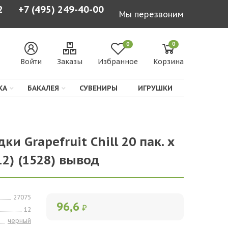
2
+7 (495) 249-40-00
Мы перезвоним
0
0
Войти
Заказы
Избранное
Корзина
КА
БАКАЛЕЯ
СУВЕНИРЫ
ИГРУШКИ
и Grapefruit Chill 20 пак. х
12) (1528) вывод
27075
96,6
₽
12
черный