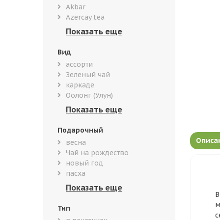
Akbar
Azercay tea
Вид
ассорти
Зеленый чай
каркаде
Оолонг (Улун)
Подарочный
Описа
весна
Чай на рождество
новый год
пасха
В
м
Тип
с