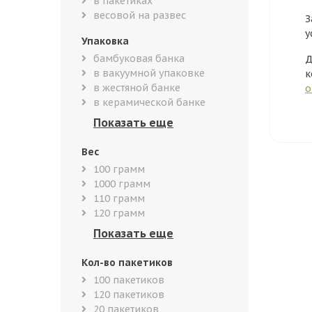
в пакетиках
весовой на развес
З
у
Упаковка
бамбуковая банка
Д
в вакуумной упаковке
к
в жестяной банке
о
в керамической банке
Вес
100 грамм
1000 грамм
110 грамм
120 грамм
Кол-во пакетиков
100 пакетиков
120 пакетиков
20 пакетиков