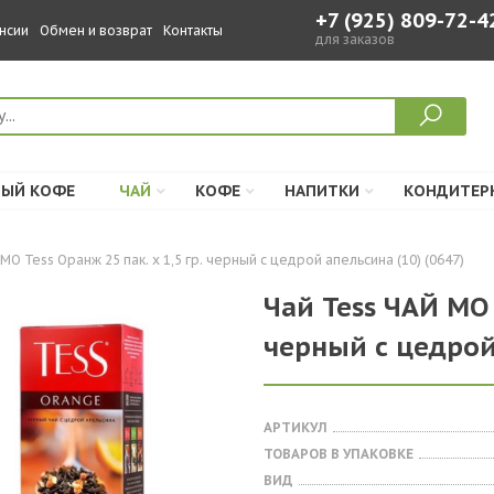
+7 (925) 809-72-4
нсии
Обмен и возврат
Контакты
для заказов
ЫЙ КОФЕ
ЧАЙ
КОФЕ
НАПИТКИ
КОНДИТЕР
МО Tess Оранж 25 пак. х 1,5 гр. черный с цедрой апельсина (10) (0647)
Чай Tess ЧАЙ МО T
черный с цедрой 
АРТИКУЛ
ТОВАРОВ В УПАКОВКЕ
ВИД