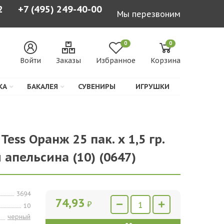
2
+7 (495) 249-40-00
Мы перезвоним
0
0
Войти
Заказы
Избранное
Корзина
КА
БАКАЛЕЯ
СУВЕНИРЫ
ИГРУШКИ
ess Оранж 25 пак. х 1,5 гр.
апельсина (10) (0647)
3694
74,93
₽
10
черный