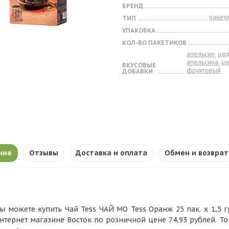
БРЕНД
пакет
ТИП
УПАКОВКА
КОЛ-ВО ПАКЕТИКОВ
апельсин
це
,
апельсина
ц
,
ВКУСОВЫЕ
фруктовый
ДОБАВКИ
ние
Отзывы
Доставка и оплата
Обмен и возврат
ы можете купить Чай Tess ЧАЙ МО Tess Оранж 25 пак. х 1,5 гр
нтернет магазине Восток по розничной цене 74,93 рублей. Т