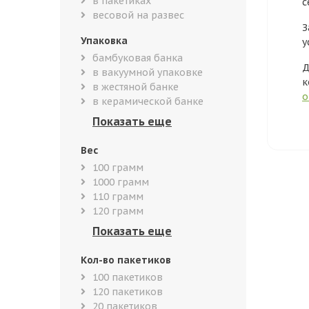
в пакетиках
с
весовой на развес
З
Упаковка
у
бамбуковая банка
Д
в вакуумной упаковке
к
в жестяной банке
о
в керамической банке
Вес
100 грамм
1000 грамм
110 грамм
120 грамм
Кол-во пакетиков
100 пакетиков
120 пакетиков
20 пакетиков