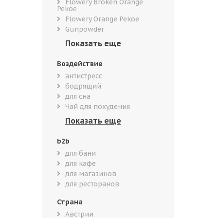
Flowery Broken Orange
Pekoe
Flowery Orange Pekoe
Gunpowder
Воздействие
антистресс
бодрящий
для сна
Чай для похудения
b2b
для бани
для кафе
для магазинов
для ресторанов
Страна
Австрии