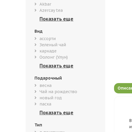
Akbar
Azercay tea
Вид
ассорти
Зеленый чай
каркаде
Оолонг (Улун)
Подарочный
весна
Описа
Чай на рождество
новый год
пасха
В
Тип
и