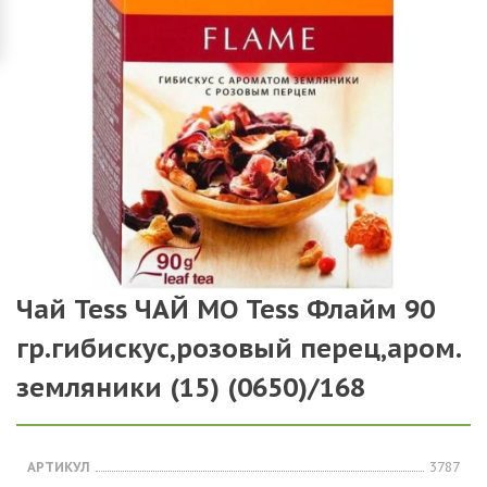
Чай Tess ЧАЙ МО Tess Флайм 90
гр.гибискус,розовый перец,аром.
земляники (15) (0650)/168
АРТИКУЛ
3787