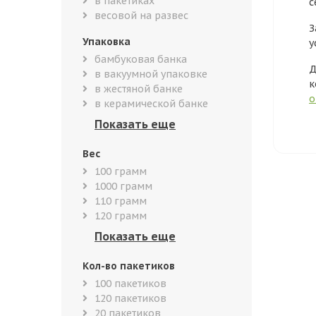
в пакетиках
с
весовой на развес
З
Упаковка
у
бамбуковая банка
Д
в вакуумной упаковке
к
в жестяной банке
о
в керамической банке
Вес
100 грамм
1000 грамм
110 грамм
120 грамм
Кол-во пакетиков
100 пакетиков
120 пакетиков
20 пакетиков