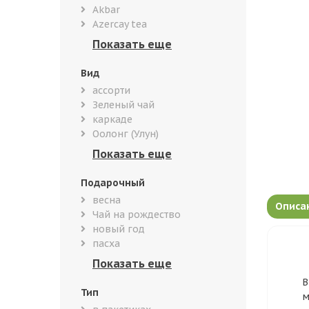
Akbar
Azercay tea
Вид
ассорти
Зеленый чай
каркаде
Оолонг (Улун)
Подарочный
весна
Описа
Чай на рождество
новый год
пасха
В
Тип
м