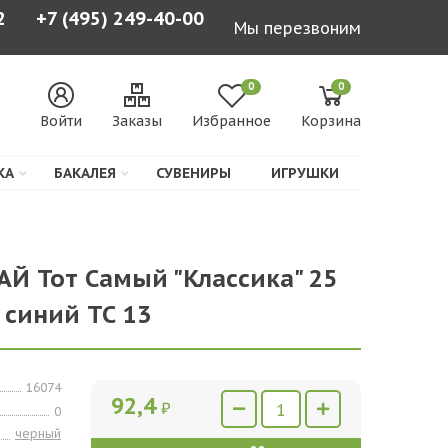
2
+7 (495) 249-40-00
Мы перезвоним
0
0
Войти
Заказы
Избранное
Корзина
КА
БАКАЛЕЯ
СУВЕНИРЫ
ИГРУШКИ
АЙ Тот Самый "Классика" 25
4) синий ТС 13
16074
92,4
₽
0
черный