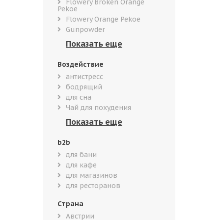
Flowery Broken Orange
Pekoe
Flowery Orange Pekoe
Gunpowder
Воздействие
антистресс
бодрящий
для сна
Чай для похудения
b2b
для бани
для кафе
для магазинов
для ресторанов
Страна
Австрии