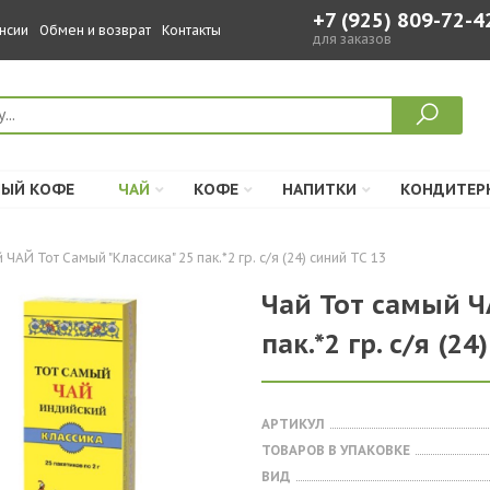
+7 (925) 809-72-4
нсии
Обмен и возврат
Контакты
для заказов
ЫЙ КОФЕ
ЧАЙ
КОФЕ
НАПИТКИ
КОНДИТЕР
 ЧАЙ Тот Самый "Классика" 25 пак.*2 гр. с/я (24) синий ТС 13
Чай Тот самый Ч
пак.*2 гр. с/я (2
АРТИКУЛ
ТОВАРОВ В УПАКОВКЕ
ВИД