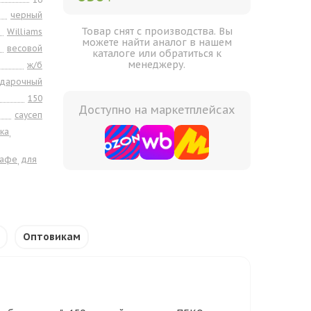
черный
Товар снят с производства. Вы
Williams
можете найти аналог в нашем
весовой
каталоге или обратиться к
менеджеру.
ж/б
одарочный
150
Доступно на маркетплейсах
саусеп
ка
,
кафе
для
,
Оптовикам