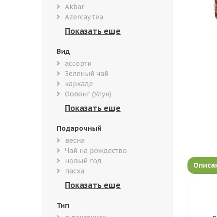
Akbar
Azercay tea
Вид
ассорти
Зеленый чай
каркаде
Оолонг (Улун)
Подарочный
весна
Чай на рождество
новый год
Описа
пасха
Тип