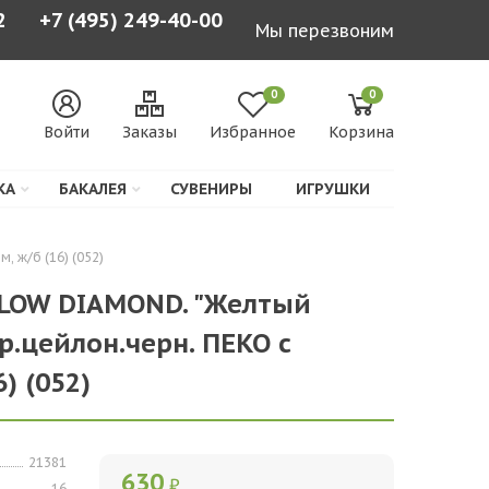
2
+7 (495) 249-40-00
Мы перезвоним
0
0
Войти
Заказы
Избранное
Корзина
КА
БАКАЛЕЯ
СУВЕНИРЫ
ИГРУШКИ
 ж/б (16) (052)
LLOW DIAMOND. "Желтый
р.цейлон.черн. ПЕКО с
) (052)
21381
630
₽
16