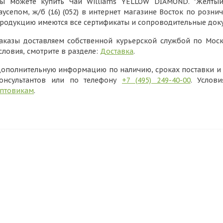
ы можете купить Чай Williams YELLOW DIAMOND. "Желтый 
аусепом, ж/б (16) (052) в интернет магазине Восток по розни
родукцию имеются все сертификаты и сопроводительные док
аказы доставляем собственной курьерской службой по Моск
словия, смотрите в разделе:
Доставка
.
ополнительную информацию по наличию, сроках поставки и в
онсультантов или по телефону
+7 (495) 249-40-00
. Услов
птовикам
.