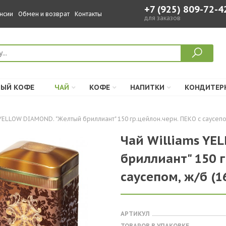
+7 (925) 809-72-4
нсии
Обмен и возврат
Контакты
для заказов
ЫЙ КОФЕ
ЧАЙ
КОФЕ
НАПИТКИ
КОНДИТЕР
YELLOW DIAMOND. "Желтый бриллиант" 150 гр.цейлон.черн. ПЕКО с саусепом,
Чай Williams YE
бриллиант" 150 г
саусепом, ж/б (16
АРТИКУЛ
ТОВАРОВ В УПАКОВКЕ