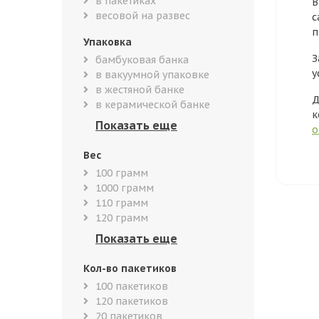
в пакетиках
В
весовой на развес
с
п
Упаковка
З
бамбуковая банка
у
в вакуумной упаковке
в жестяной банке
Д
в керамической банке
к
о
Вес
100 грамм
1000 грамм
110 грамм
120 грамм
Кол-во пакетиков
100 пакетиков
120 пакетиков
20 пакетиков