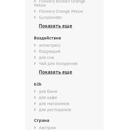
Flowery Broken Orange
Pekoe
Flowery Orange Pekoe
Gunpowder
Воздействие
антистресс
бодрящий
для сна
Чай для похудения
b2b
для бани
для кафе
для магазинов
для ресторанов
Страна
Австрии