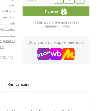
оолонг
Купить
Williams
весовой
Товар доступен для заказа
ж/б
В наличии: мало
одарочный
150
з добавок
Доступно на маркетплейсах
ка
,
кафе
для
,
Оптовикам