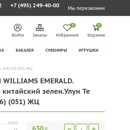
2
+7 (495) 249-40-00
Мы перезвоним
0
0
Войти
Заказы
Избранное
Корзина
КА
БАКАЛЕЯ
СУВЕНИРЫ
ИГРУШКИ
, ж/б (16) (051) ЖЦ
Й WILLIAMS EMERALD.
. китайский зелен.Улун Те
16) (051) ЖЦ
21382
630
₽
16