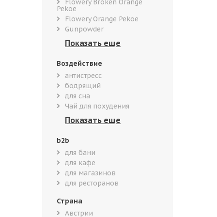
Flowery Broken Orange
Pekoe
Flowery Orange Pekoe
Gunpowder
Воздействие
антистресс
бодрящий
для сна
Чай для похудения
b2b
для бани
для кафе
для магазинов
для ресторанов
Страна
Австрии