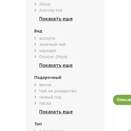
Akbar
Azercay tea
Вид
ассорти
Зеленый чай
каркаде
Оолонг (Улун)
Подарочный
весна
Чай на рождество
новый год
Описа
пасха
Тип