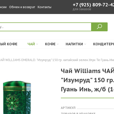
+7 (925) 809-72-4
нсии
Обмен и возврат
Контакты
для заказов
ЫЙ КОФЕ
ЧАЙ
КОФЕ
НАПИТКИ
КОНДИТЕР
АЙ WILLIAMS EMERALD. "Изумруд" 150 гр. китайский зелен.Улун Те Гуань Инь
Чай Williams ЧА
"Изумруд" 150 гр
Гуань Инь, ж/б (
АРТИКУЛ
ТОВАРОВ В УПАКОВКЕ