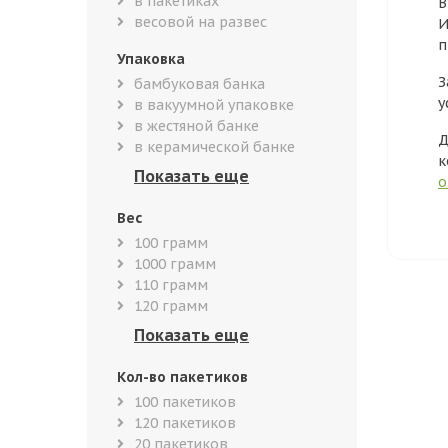
в пакетиках
В
весовой на развес
И
п
Упаковка
З
бамбуковая банка
у
в вакуумной упаковке
в жестяной банке
Д
в керамической банке
к
о
Вес
100 грамм
1000 грамм
110 грамм
120 грамм
Кол-во пакетиков
100 пакетиков
120 пакетиков
20 пакетиков