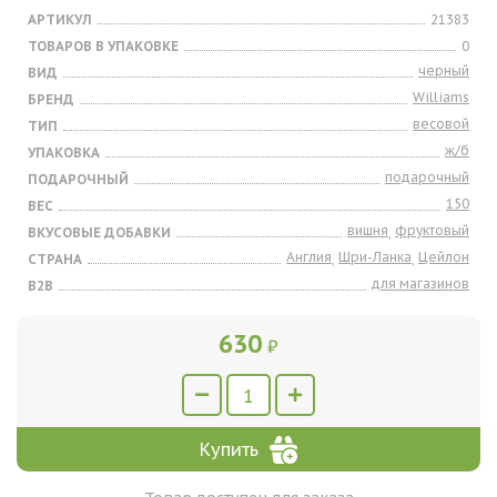
АРТИКУЛ
21383
ТОВАРОВ В УПАКОВКЕ
0
черный
ВИД
Williams
БРЕНД
весовой
ТИП
ж/б
УПАКОВКА
подарочный
ПОДАРОЧНЫЙ
150
ВЕС
вишня
фруктовый
ВКУСОВЫЕ ДОБАВКИ
,
Англия
Шри-Ланка
Цейлон
СТРАНА
,
,
для магазинов
B2B
630
₽
Купить