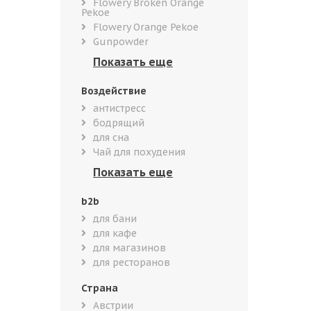
Flowery Broken Orange
Pekoe
Flowery Orange Pekoe
Gunpowder
Воздействие
антистресс
бодрящий
для сна
Чай для похудения
b2b
для бани
для кафе
для магазинов
для ресторанов
Страна
Австрии