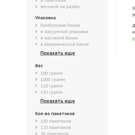
в пакетиках
весовой на развес
З
у
Упаковка
бамбуковая банка
Д
в вакуумной упаковке
к
в жестяной банке
о
в керамической банке
Вес
100 грамм
1000 грамм
110 грамм
120 грамм
Кол-во пакетиков
100 пакетиков
120 пакетиков
20 пакетиков