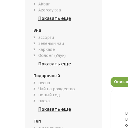
Akbar
Azercay tea
Вид
ассорти
Зеленый чай
каркаде
Оолонг (Улун)
Подарочный
Описа
весна
Чай на рождество
новый год
пасха
В
В
Тип
с