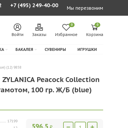
2
+7 (495) 249-40-00
Мы перезвоним
0
0
Войти
Заказы
Избранное
Корзина
КА
БАКАЛЕЯ
СУВЕНИРЫ
ИГРУШКИ
ue) (12) 9858
 ZYLANICA Peacock Collection
гамотом, 100 гр. Ж/Б (blue)
17199
596,5
₽
12