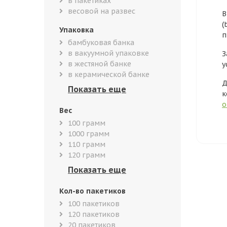
в пакетиках
весовой на развес
В
(
Упаковка
п
бамбуковая банка
в вакуумной упаковке
З
в жестяной банке
у
в керамической банке
Д
к
о
Вес
100 грамм
1000 грамм
110 грамм
120 грамм
Кол-во пакетиков
100 пакетиков
120 пакетиков
20 пакетиков