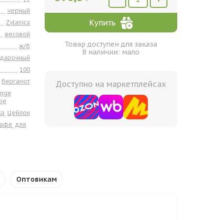
черный
Купить
Zylanica
весовой
Товар доступен для заказа
ж/б
В наличии: мало
одарочный
100
бергамот
Доступно на маркетплейсах
ange
oe
ка
Цейлон
,
кафе
для
,
Оптовикам