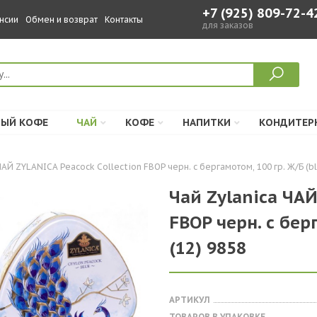
+7 (925) 809-72-4
нсии
Обмен и возврат
Контакты
для заказов
ЫЙ КОФЕ
ЧАЙ
КОФЕ
НАПИТКИ
КОНДИТЕР
ЧАЙ ZYLANICA Peacock Collection FBOP черн. с бергамотом, 100 гр. Ж/Б (bl
Чай Zylanica ЧАЙ
FBOP черн. с бер
(12) 9858
АРТИКУЛ
ТОВАРОВ В УПАКОВКЕ