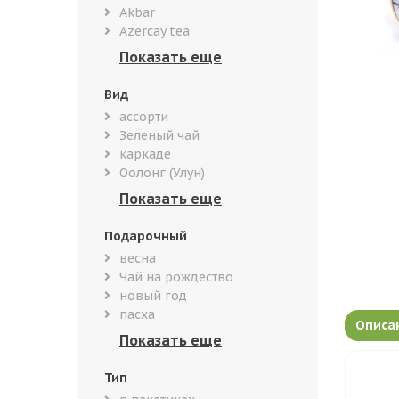
Akbar
Azercay tea
Вид
ассорти
Зеленый чай
каркаде
Оолонг (Улун)
Подарочный
весна
Чай на рождество
новый год
пасха
Описа
Тип