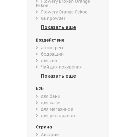
Flowery Broken Orange
Pekoe
Flowery Orange Pekoe
Gunpowder
Воздействие
антистресс
бодрящий
для сна
Чай для похудения
b2b
для бани
для кафе
для магазинов
для ресторанов
Страна
Австрии