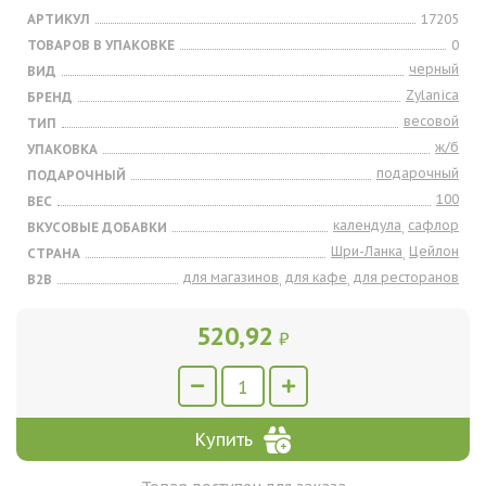
АРТИКУЛ
17205
ТОВАРОВ В УПАКОВКЕ
0
черный
ВИД
Zylanica
БРЕНД
весовой
ТИП
ж/б
УПАКОВКА
подарочный
ПОДАРОЧНЫЙ
100
ВЕС
календула
сафлор
ВКУСОВЫЕ ДОБАВКИ
,
Шри-Ланка
Цейлон
СТРАНА
,
для магазинов
для кафе
для ресторанов
B2B
,
,
520,92
₽
Купить