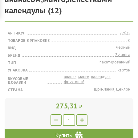
календулы (12)
АРТИКУЛ
22625
ТОВАРОВ В УПАКОВКЕ
0
черный
ВИД
Zylanica
БРЕНД
пакетированный
ТИП
УПАКОВКА
картон
ананас
манго
календула
,
,
,
ВКУСОВЫЕ
фруктовый
ДОБАВКИ
Шри-Ланка
Цейлон
СТРАНА
,
275,31
₽
Купить