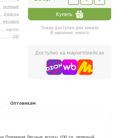
зеленый
Купить
Zylanica
весовой
Товар доступен для заказа
картон
В наличии: много
100
Доступно на маркетплейсах
Оптовикам
он Премиум Лесные ягоды 100 гр. зеленый,