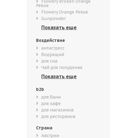
Flowery Broken Orange
Pekoe
Flowery Orange Pekoe
Gunpowder
Воздействие
антистресс
бодрящий
для сна
Чай для похудения
b2b
для бани
для кафе
для магазинов
для ресторанов
Страна
Австрии