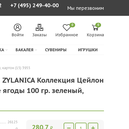
2
+7 (495) 249-40-00
Мы перезвоним
0
0
Войти
Заказы
Избранное
Корзина
КА
БАКАЛЕЯ
СУВЕНИРЫ
ИГРУШКИ
картон (15) 3955
Й ZYLANICA Коллекция Цейлон
ягоды 100 гр. зеленый,
26125
280,7
₽
0