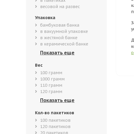
в пакетиках
к
весовой на развес
п
Упаковка
З
бамбуковая банка
у
в вакуумной упаковке
в жестяной банке
Д
в керамической банке
к
о
Вес
100 грамм
1000 грамм
110 грамм
120 грамм
Кол-во пакетиков
100 пакетиков
120 пакетиков
20 пакетиков